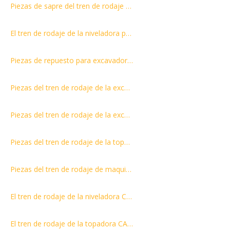
Piezas de sapre del tren de rodaje de la excavadora SK200-8 Rodillo de seguimiento/rodillo inferior/rodillo inferior
El tren de rodaje de la niveladora parte el rodillo superior del rodillo superior 3T3206 del rodillo superior del CAT D6D D6C
Piezas de repuesto para excavadora Piezas del tren de rodaje E200B Rodillo inferior/rodillo inferior/rodillo inferior
Piezas del tren de rodaje de la excavadora Rodillo de oruga/rodillo inferior/rodillo inferior para accesorios PC400-6 EL MÁS VENDIDO KM1743-K
Piezas del tren de rodaje de la excavadora DX225 DH200 rodillo de seguimiento/rodillo inferior/precio de fábrica del rodillo inferior
Piezas del tren de rodaje de la topadora Rodillo inferior/Rodillo inferior/Rodillo inferior para D6T 120-5746 120-5766
Piezas del tren de rodaje de maquinaria de construcción D275A-5 Rodillo de oruga 17M-30-00330 17M-30-00320
El tren de rodaje de la niveladora CAT D4H parte el rodillo portador 6K9879 6K9880
El tren de rodaje de la topadora CAT D5H parte el rodillo portador superior del rodillo 6Y3908