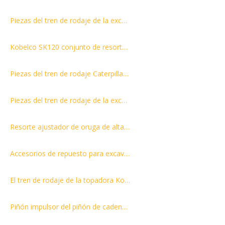
Piezas del tren de rodaje de la excavadora EX100 Rodillo de seguimiento/rodillo inferior/rodillo inferior con precio competitivo
Kobelco SK120 conjunto de resorte de retroceso SK30 SK45 ajustador de pista SK80 SK50 SK60 conjunto de tensor de rueda amortiguador SK200-8 resorte de retroceso
Piezas del tren de rodaje Caterpillar D6H CONJUNTO DE ENLACE DE PISTA 41 ENLACES 8E9037 - ENLACE COMO, PISTA 45L
Piezas del tren de rodaje de la excavadora EX300 Rodillo inferior/Rodillo inferior/Rodillo inferior
Resorte ajustador de oruga de alta tensión de retroceso de pieza de repuesto de excavadora para forja y fundición de aleación de bobina E320C / SH200 2000 horas HRC48-54
Accesorios de repuesto para excavadora PC400-5 Track Spring Ass`y
El tren de rodaje de la topadora Komatsu D60-8 D65 parte el rodillo de recarga 141-30-00560 14x-30-00140 rodillo portador
Piñón impulsor del piñón de cadena del piñón DH300 para el precio de fábrica de las piezas del tren de rodaje de la excavadora