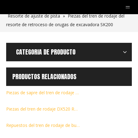
Usted está aquí:
Hogar
»
productos
»
Otras partes
»
Resorte de ajuste de pista
»
Piezas del tren de rodaje del
resorte de retroceso de orugas de excavadora SK200
CATEGORIA DE PRODUCTO
PRODUCTOS RELACIONADOS
Piezas de sapre del tren de rodaje de la excavadora R225-7 Rodillo de seguimiento/rodillo inferior/rodillo inferior para piezas de construcción
Piezas del tren de rodaje DX520 Rodillo de oruga/rodillo inferior/rodillo inferior Repuestos de excavadora
Repuestos del tren de rodaje de bulldozer Rodillo inferior/Rodillo inferior/Rodillo inferior para D9L