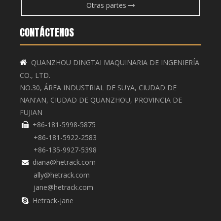
Otras partes
CONTÁCTENOS
QUANZHOU DINGTAI MAQUINARIA DE INGENIERÍA

CO., LTD.
NO.30, ÁREA INDUSTRIAL DE SUYA, CIUDAD DE
NAN'AN, CIUDAD DE QUANZHOU, PROVINCIA DE
FUJIAN
+86-181-5998-5875

+86-181-5922-2583
+86-135-9927-5398
diana@hetrack.com

ally@hetrack.com
jane@hetrack.com
Hetrack-jane
