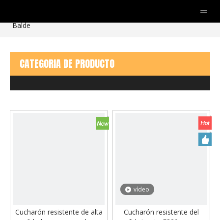
Usted está aquí:
Hogar
»
productos
»
Otras partes
»
Balde
CATEGORIA DE PRODUCTO
vídeo
Cucharón resistente de alta
Cucharón resistente del