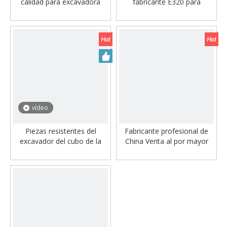
calidad para excavadora
fabricante E320 para
PC220
repuestos de excavadoras
de tierra
vídeo
Piezas resistentes del
Fabricante profesional de
excavador del cubo de la
China Venta al por mayor
roca del fabricante PC210
Cubo de excavadora tipo
roca personalizado para
cubo Komatsu PC300