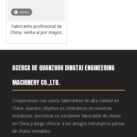
vídeo
Fabricante profesional de
China, venta al por mayor,
cubo de excavadora tipo
roca personalizado para
cubo Komatsu PC300 PC200
ACERCA DE QUANZHOU DINGTAI ENGINEERING
MACHINERY CO.,LTD.
Cooperamos con varios fabricantes de alta calidad en
China. Nuestro objetivo es centrarnos en nuestras
fortalezas, encontrar un excelente fabricante de chasis
en China y luego ofrecer a los amigos extranjeros piezas
de chasis rentables.