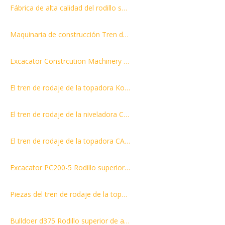
Fábrica de alta calidad del rodillo superior del rodillo superior de la niveladora D4D con mejores ventas
Maquinaria de construcción Tren de rodaje de excavadora psrts rodillo superior ZAX370 Rodillo superior Rodillo portador
Excacator Constrcution Machinery psrts E385 rodillo superior rodillo portador rodillo portador
El tren de rodaje de la topadora Komatsu D60-8 D65 parte el rodillo de recarga 141-30-00560 14x-30-00140 rodillo portador
El tren de rodaje de la niveladora CAT D4H parte el rodillo portador 6K9879 6K9880
El tren de rodaje de la topadora CAT D5H parte el rodillo portador superior del rodillo 6Y3908
Excacator PC200-5 Rodillo superior Rodillo superior Rodillo portador para ventas
Piezas del tren de rodaje de la topadora D8N Rodillo superior Rodillo portador Rodillo superior
Bulldoer d375 Rodillo superior de alta calidad Rodillo superior Rodillo portador con precio competitivo