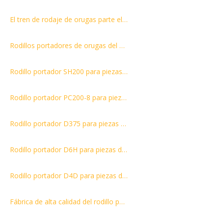
El tren de rodaje de orugas parte el rodillo superior de metal D6N Rodillo portador
Rodillos portadores de orugas del conjunto del rodillo superior de la excavadora PC120
Rodillo portador SH200 para piezas del tren de rodaje
Rodillo portador PC200-8 para piezas del tren de rodaje 20Y-30-00481
Rodillo portador D375 para piezas del tren de rodaje de bulldozer 195-30-07130
Rodillo portador D6H para piezas del tren de rodaje de bulldozer 44-235-5974
Rodillo portador D4D para piezas del tren de rodaje de bulldozer 3K7962
Fábrica de alta calidad del rodillo portador del rodillo superior del rodillo superior de la niveladora D50 con mejores ventas