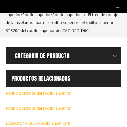
Usted está aquí:
Hogar
»
productos
»
Rodillo
superior/Rodillo superior/Rodillo superior
»
El tren de rodaje
de la niveladora parte el rodillo superior del rodillo superior
3T3206 del rodillo superior del CAT D6D D6C
CATEGORIA DE PRODUCTO
PRODUCTOS RELACIONADOS
Rodillo portador del rodillo superior de los recambios del tren de rodaje de la excavadora EX400 de suministro de fábrica
Rodillo portador del rodillo superior ZAX210 de los recambios del tren de rodaje de la excavadora de suministro de fábrica
Excacator PC800 Rodillo superior Rodillo superior Rodillo portador para la venta de piezas de alta calidad