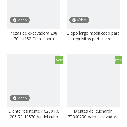
vídeo
vídeo
Piezas de excavadora 208-
El tipo largo modificado para
70-14152 Diente para
requisitos particulares
puntas de cucharón
excavador del diente del
Komatsu PC400-8
cubo parte los dientes del
cubo del excavador de
7t3402 RC
vídeo
Diente resistente PC200 RC
Dientes del cucharón
205-70-19570 A4 del cubo
7T3402RC para excavadora
de la roca de los dientes del