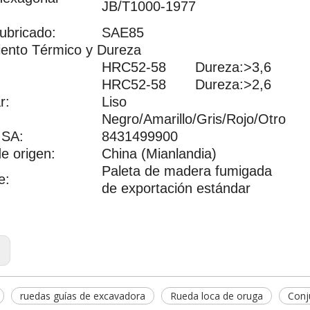
JB/T1000-1977
:
lubricado:
SAE85
iento Térmico y Dureza
HRC52-58 Dureza:>3,6
HRC52-58 Dureza:>2,6
r:
Liso
Negro/Amarillo/Gris/Rojo/Otro
 SA:
8431499900
e origen:
China (Mianlandia)
Paleta de madera fumigada
e:
de exportación estándar
:
ruedas guías de excavadora
Rueda loca de oruga
Conj