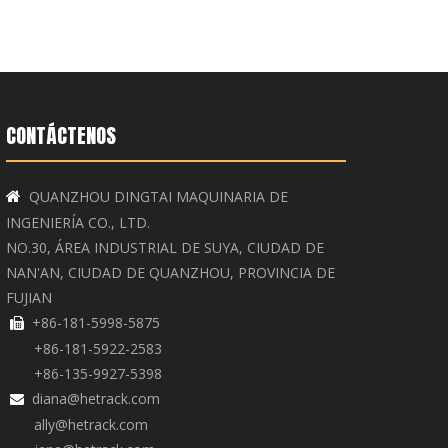
CONTÁCTENOS
QUANZHOU DINGTAI MAQUINARIA DE

INGENIERÍA CO., LTD.
NO.30, ÁREA INDUSTRIAL DE SUYA, CIUDAD DE
NAN'AN, CIUDAD DE QUANZHOU, PROVINCIA DE
FUJIAN
+86-181-5998-5875

+86-181-5922-2583
+86-135-9927-5398
diana@hetrack.com

ally@hetrack.com