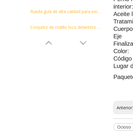
interior
Rueda guía de alta calidad para excavadora CAT305, rueda guía para la venta
Aceite 
Tratam
Conjunto de rodillo loco delantero de pista de topadoras KOMATSU D65EX 12 14X-30-00110
Cuerpo
Eje
Finaliza
Color:
Código
Lugar d
Paquet
Anterior
Ocioso