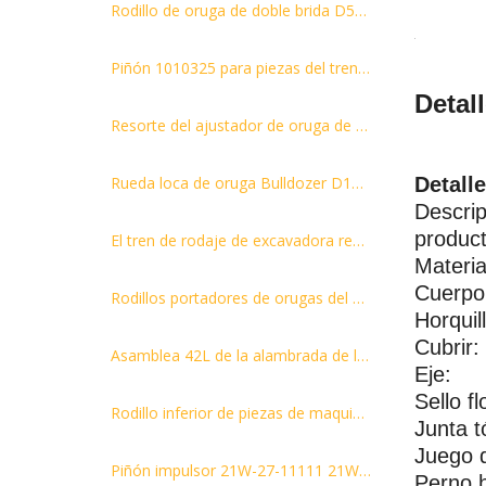
Rodillo de oruga de doble brida D50 131-30-00332 para pieza del tren de rodaje de bulldozer
Piñón 1010325 para piezas del tren de rodaje de excavadora Hitachi EX100
Detal
Resorte del ajustador de oruga de alta tensión del retroceso de la excavadora para SK210-6
Rueda loca de oruga Bulldozer D155 SD32 buen precio para ventas
Detalle
Descrip
product
El tren de rodaje de excavadora resistente parte la rueda loca D8R 6Y557
Materia
Cuerpo
Rodillos portadores de orugas del conjunto del rodillo superior de la excavadora PC120
Horquil
Cubrir:
Asamblea 42L de la alambrada de la cadena de la pista PC100-1/2/3/5/6 para los recambios del tren de aterrizaje del excavador 202-32-00201
Eje:
Sello fl
Rodillo inferior de piezas de maquinaria de construcción PC120-5 de repuestos para excavadoras
Junta t
Juego d
Piñón impulsor 21W-27-11111 21W-27-11110 para excavadora PC60-6 PC60-7
Perno 