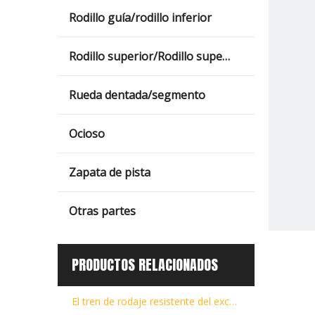
Rodillo guía/rodillo inferior
Rodillo superior/Rodillo superior/Rodillo superior
Rueda dentada/segmento
Ocioso
Zapata de pista
Otras partes
PRODUCTOS RELACIONADOS
El tren de rodaje resistente del excavador parte los piñones impulsores del piñón EX200-2