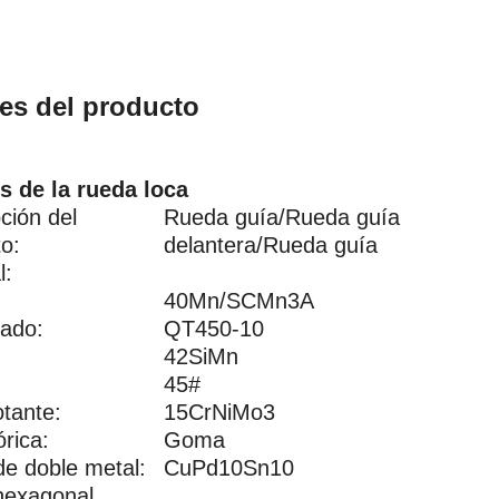
les del producto
s de la rueda loca
ción del
Rueda guía/Rueda guía
o:
delantera/Rueda guía
l:
40Mn/SCMn3A
lado:
QT450-10
42SiMn
45#
otante:
15CrNiMo3
órica:
Goma
e doble metal:
CuPd10Sn10
hexagonal