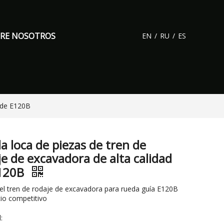
RE NOSOTROS
EN
/
RU
/
ES
d de E120B
a loca de piezas de tren de
je de excavadora de alta calidad
120B
el tren de rodaje de excavadora para rueda guía E120B
io competitivo
: