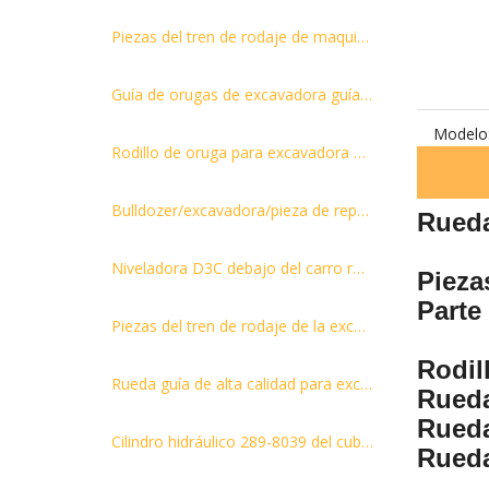
Piezas del tren de rodaje de maquinaria Ruedas locas delanteras para conjunto de ruedas locas de excavadora D5B
Guía de orugas de excavadora guía B37-2
Modelo
Rodillo de oruga para excavadora de servicio pesado SK330 de piezas del tren de rodaje
Bulldozer/excavadora/pieza de repuesto del tren de rodaje, piezas de rueda loca delantera para D85 D155 D275 D355 D375, rueda loca de pista, rueda loca
Rueda
Niveladora D3C debajo del carro rodillo inferior de guía de brida única rodillo inferior
Pieza
Parte 
Piezas del tren de rodaje de la excavadora de rueda dentada 8e9805 CAT320 E320
Rodil
Rueda guía de alta calidad para excavadora CAT308C Rueda guía para la venta
Rueda
Rueda
Cilindro hidráulico 289-8039 del cubo del auge del brazo del excavador del montaje E336d del cilindro del brazo
Rueda