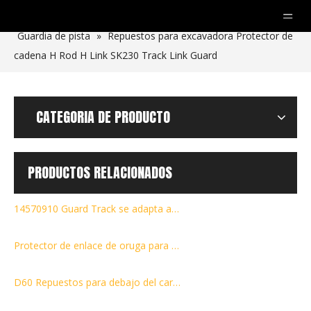
Usted está aquí:
Hogar
»
productos
»
Otras partes
»
Guardia de pista
»
Repuestos para excavadora Protector de
cadena H Rod H Link SK230 Track Link Guard
CATEGORIA DE PRODUCTO
PRODUCTOS RELACIONADOS
14570910 Guard Track se adapta al protector de enlace Volvo EC360B EC360C Producto
Protector de enlace de oruga para excavadora YC85
D60 Repuestos para debajo del carro Protector del rodillo de cadena 14Y-30-26140