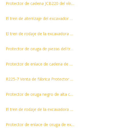
Protector de cadena JCB220 del vínculo de la pista del excavador de los recambios del tren de aterrizaje del excavador del fabricante
El tren de aterrizaje del excavador de la venta de la fábrica de Kobelco SK270 parte el guardia de cadena del protector del protector de la pista
El tren de rodaje de la excavadora parte el protector de eslabones de cadena PC300
Protector de oruga de piezas del tren de rodaje de excavadora con oruga de protección HD820
Protector de enlace de cadena de excavadora de alta calidad para Kato HD1430
R225-7 Venta de fábrica Protector de cadena de oruga de excavadora para Hyundai
Protector de oruga negro de alta calidad y barato de repuestos para excavadoras ZAX360
El tren de rodaje de la excavadora ZAX350-1 parte el protector de enlace del protector de cadena
Protector de enlace de oruga de excavadora OEM Dimension para DH55