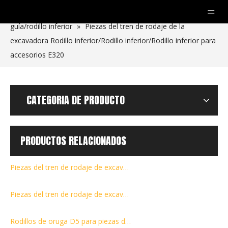
Usted está aquí:
Hogar
»
productos
»
Rodillo
guía/rodillo inferior
»
Piezas del tren de rodaje de la
excavadora Rodillo inferior/Rodillo inferior/Rodillo inferior para
accesorios E320
CATEGORIA DE PRODUCTO
PRODUCTOS RELACIONADOS
Piezas del tren de rodaje de excavadora de rodillos de cadena R80
Piezas del tren de rodaje de excavadora con rodillos de cadena SVL75 95
Rodillos de oruga D5 para piezas de repuesto del tren de rodaje de bulldozer