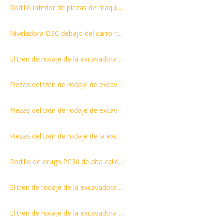
Rodillo inferior de piezas de maquinaria de construcción PC120-5 de repuestos para excavadoras
Niveladora D3C debajo del carro rodillo inferior de guía de brida única rodillo inferior
El tren de rodaje de la excavadora con rodillos de cadena SK100 parte el rodillo inferior
Piezas del tren de rodaje de excavadora de rodillos de cadena R220-3
Piezas del tren de rodaje de excavadora de rodillos de cadena E180
Piezas del tren de rodaje de la excavadora de rodillos de cadena DH220
Rodillo de oruga PC30 de alta calidad para maquinaria excavadora
El tren de rodaje de la excavadora con rodillo de cadena PC200-6 parte el rodillo inferior PC200-6
El tren de rodaje de la excavadora con rodillos de oruga CX800 parte el rodillo inferior CX800