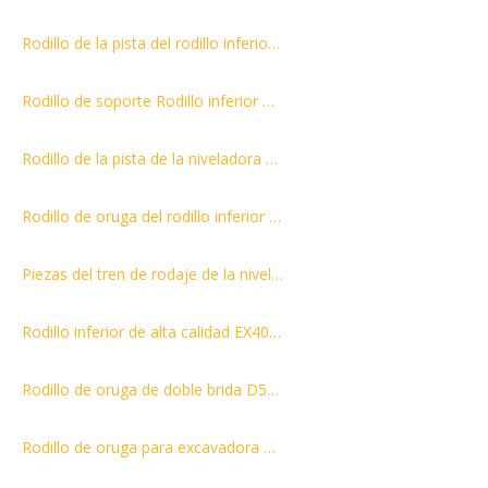
Rodillo de la pista del rodillo inferior del rodillo de la ayuda de los recambios del excavador HD700
Rodillo de soporte Rodillo inferior Rodillo de piezas de maquinaria de excavadora Dh55
Rodillo de la pista de la niveladora del rodillo de la pista del excavador de la calidad R220-9 del OEM y rodillo inferior
Rodillo de oruga del rodillo inferior de las piezas del tren de rodaje Sk60 de los recambios de la miniexcavadora de la fábrica de China para Kobelco
Piezas del tren de rodaje de la niveladora Rodillo de oruga de brida única/rodillo inferior/rodillo inferior para D7G
Rodillo inferior de alta calidad EX400 para maquinaria excavadora rodillo inferior
Rodillo de oruga de doble brida D50 131-30-00332 para pieza del tren de rodaje de bulldozer
Rodillo de oruga para excavadora de servicio pesado SK330 de piezas del tren de rodaje