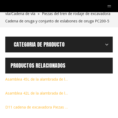
Usted está aquí:
Hogar
»
productos
»
Eslabón de
vía/Cadena de vía
»
Piezas del tren de rodaje de excavadora
Cadena de oruga y conjunto de eslabones de oruga PC200-5
CATEGORIA DE PRODUCTO
PRODUCTOS RELACIONADOS
Asamblea 45L de la alambrada de la pista ZX330 para los recambios KM2233/45 SI801/45 9156481 9202851 del tren de aterrizaje del excavador
Asamblea 42L de la alambrada de la cadena de la pista PC100-1/2/3/5/6 para los recambios del tren de aterrizaje del excavador 202-32-00201
D11 cadena de excavadora Piezas del tren de rodaje