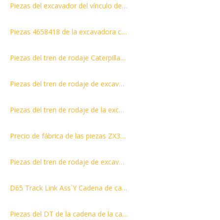
Piezas del excavador del vínculo de la pista D61 134-32-00020/13G-32-00020
Piezas 4658418 de la excavadora con enlace de cadena ZAX870
Piezas del tren de rodaje Caterpillar D6H CONJUNTO DE ENLACE DE PISTA 41 ENLACES 8E9037 - ENLACE COMO, PISTA 45L
Piezas del tren de rodaje de excavadora DS340 del conjunto de enlace de cadena de cadena con precio competitivo
Piezas del tren de rodaje de la excavadora del conjunto de eslabones de la cadena de oruga EX60 con precio competitivo
Precio de fábrica de las piezas ZX330 del tren de rodaje del excavador del conjunto de la cadena y del vínculo de la pista
Piezas del tren de rodaje de excavadora del conjunto de cadena y eslabones de cadena ZX230 51L
D65 Track Link Ass`Y Cadena de cadena DT Parts Piezas del tren de rodaje de la niveladora
Piezas del DT de la cadena de la cadena del Ass`Y del vínculo de la vía D6K Piezas del tren de rodaje de la niveladora del conjunto del vínculo de la vía