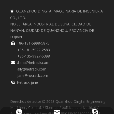
QUANZHOU DINGTAI MAQUINARIA DE INGENIERÍA

CO., LTD.
NO.30, ÁREA INDUSTRIAL DE SUYA, CIUDAD DE
NAN'AN, CIUDAD DE QUANZHOU, PROVINCIA DE
FUJIAN
+86-181-5998-5875

+86-181-5922-2583
+86-135-9927-5398
diana@hetrack.com

ally@hetrack.com
jane@hetrack.com
Hetrack-jane

Derechos de autor
2023
Quanzhou Dingtai Engineering

Machinery Co., Ltd. /
Sitemap
/
política de privacidad
/
+86-135-9927-5398
diana@hetrack.com
Hetrack-jane
Apoyado por
Leadong
备案号:
闽ICP备2023005533号-1