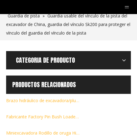
Usted está aquí:
Hogar
»
productos
»
Otras partes
»
Guardia de pista
»
Guardia usable del vínculo de la pista del
excavador de China, guardia del vínculo Sk200 para proteger el
vínculo del guardia del vínculo de la pista
CATEGORIA DE PRODUCTO
PRODUCTOS RELACIONADOS
Brazo hidráulico de excavadora/pluma/cilindro de cucharón
Fabricante Factory Pin Bush Loader Bulldozer Excavator Parts Boom Bucket 80mm Pin&Bush
Miniexcavadora Rodillo de oruga Hitachi Construction Machinery Parts EX100 Rodillos inferiores