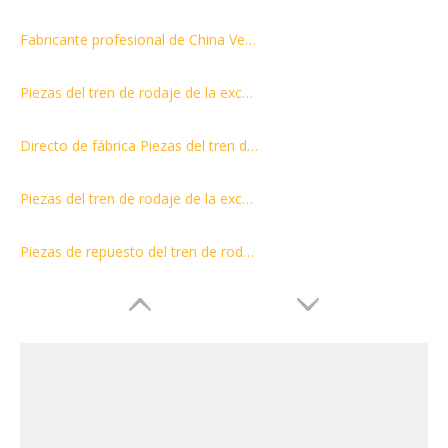
Fabricante profesional de China Venta al por mayor Cubo de excavadora tipo roca personalizado para cubo Komatsu PC300
Piezas del tren de rodaje de la excavadora PC300 Conjunto de eslabones de oruga Zapata de oruga/ensamblaje de cadena
Directo de fábrica Piezas del tren de rodaje de la excavadora Bastidor de rodillos inferiores Ensamblaje de la excavadora Portador superior EX100 Rodillo superior
Piezas del tren de rodaje de la excavadora Eslabón de la cadena Rodillo de cadena Rueda dentada Rodillo superior R35Z Rodillo de cadena SF
Piezas de repuesto del tren de rodaje de maquinaria PC200 Rodillos inferiores/inferiores