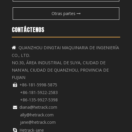
Otras partes
CONTÁCTENOS
QUANZHOU DINGTAI MAQUINARIA DE INGENIERÍA

CO., LTD.
NO.30, ÁREA INDUSTRIAL DE SUYA, CIUDAD DE
NAN'AN, CIUDAD DE QUANZHOU, PROVINCIA DE
FUJIAN
+86-181-5998-5875

+86-181-5922-2583
+86-135-9927-5398
diana@hetrack.com

ally@hetrack.com
jane@hetrack.com
Hetrack-jane
