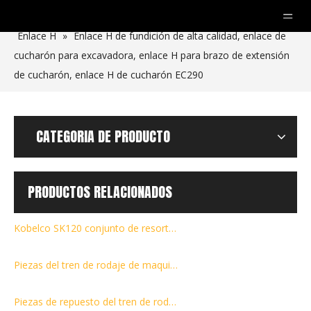
Usted está aquí:
Hogar
»
productos
»
Otras partes
»
Enlace H
»
Enlace H de fundición de alta calidad, enlace de
cucharón para excavadora, enlace H para brazo de extensión
de cucharón, enlace H de cucharón EC290
CATEGORIA DE PRODUCTO
PRODUCTOS RELACIONADOS
Kobelco SK120 conjunto de resorte de retroceso SK30 SK45 ajustador de pista SK80 SK50 SK60 conjunto de tensor de rueda amortiguador SK200-8 resorte de retroceso
Piezas del tren de rodaje de maquinaria Ruedas locas delanteras para conjunto de ruedas locas de excavadora D5B
Piezas de repuesto del tren de rodaje de maquinaria PC200 Rodillos inferiores/inferiores