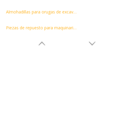
Almohadillas para orugas de excavadoras Zapatas para orugas para CAT312C/E311
Piezas de repuesto para maquinaria de construcción OEM, rodillo portador, piezas de tren de rodaje para excavadora, rodillo superior para CAT KOMATSU D31P-18, rodillo portador